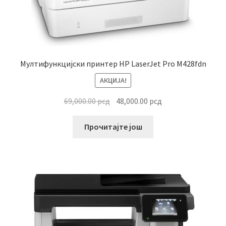
Мултифункцијски принтер HP LaserJet Pro M428fdn
АКЦИЈА!
Оригинална
Тренутна
69,000.00
рсд
48,000.00
рсд
цена
цена
је
је:
Прочитајте још
била:
48,000.00 рсд.
69,000.00 рсд.