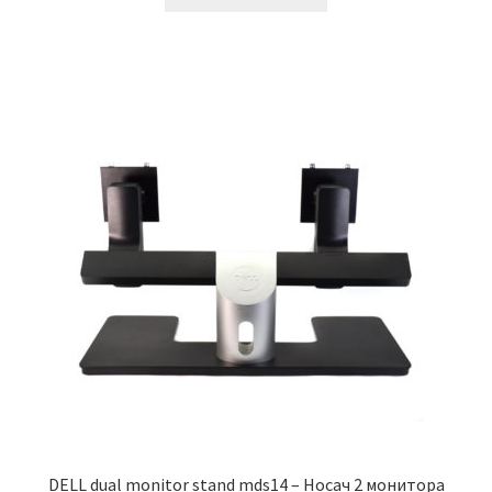
била:
30,000.00 рсд.
120,000.00 рсд.
DELL dual monitor stand mds14 – Носач 2 монитора