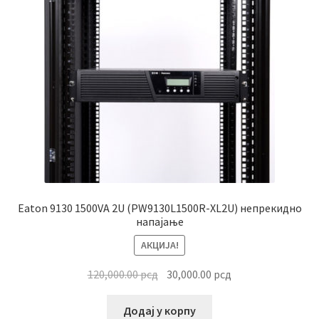
Eaton 9130 1500VA 2U (PW9130L1500R-XL2U) непрекидно
напајање
АКЦИЈА!
Оригинална
Тренутна
120,000.00
рсд
30,000.00
рсд
цена
цена
је
је:
Додај у корпу