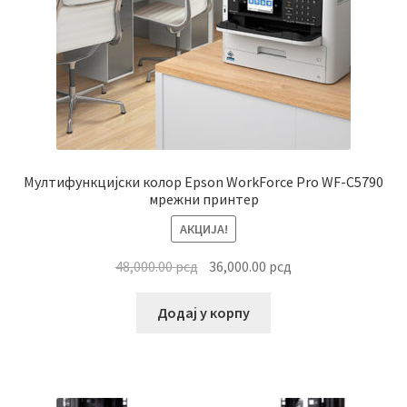
Мултифункцијски колор Epson WorkForce Pro WF-C5790
мрежни принтер
АКЦИЈА!
Оригинална
Тренутна
48,000.00
рсд
36,000.00
рсд
цена
цена
је
је:
Додај у корпу
била:
36,000.00 рсд.
48,000.00 рсд.