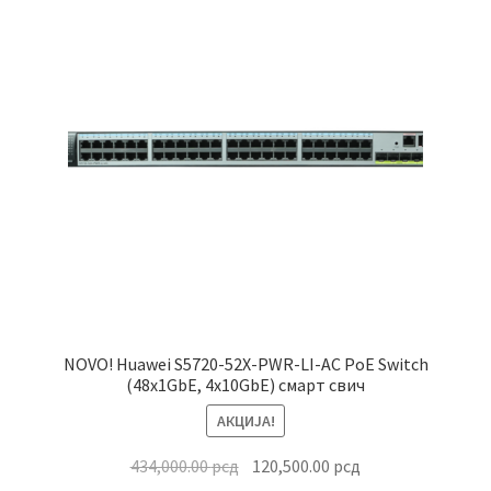
Почетна страница
NOVO! Huawei S5720-52X-PWR-LI-AC PoE Switch
(48x1GbE, 4x10GbE) смарт свич
АКЦИЈА!
Оригинална
Тренутна
434,000.00
рсд
120,500.00
рсд