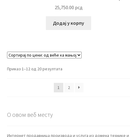
25,750.00
рсд
Додај у корпу
Сортирано
Приказ 1–12 од 20 резултата
по
цени:
1
2
од
више
ка
нижој
О овом веб месту
Интернет продавница производа и услуга из домена технике и