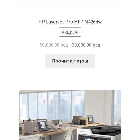
HP LaserJet Pro MFP M426dw
АКЦИЈА!
Оригинална
Тренутна
60,000.00
рсд
39,000.00
рсд
цена
цена
је
је:
Прочитајте још
била:
39,000.00 рсд.
60,000.00 рсд.