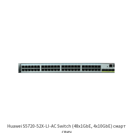
690,000.00 рсд.
Huawei S5720-52X-LI-AC Switch (48x1GbE, 4x10GbE) смарт
свич