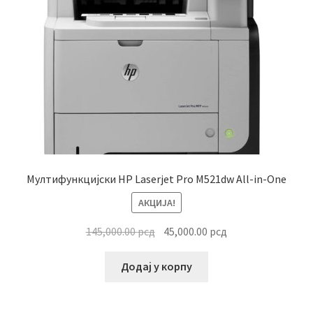
Мултифункцијски HP Laserjet Pro M521dw All-in-One
АКЦИЈА!
Оригинална
Тренутна
145,000.00
рсд
45,000.00
рсд
цена
цена
је
је:
Додај у корпу
била:
45,000.00 рсд.
145,000.00 рсд.