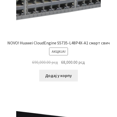
NOVO! Huawei CloudEngine S5735-L48P4X-A1 смарт свич
АКЦИЈА!
Оригинална
Тренутна
690,000.00
рсд
68,000.00
рсд
цена
цена
је
је:
Додај у корпу
била:
68,000.00 рсд.
690,000.00 рсд.