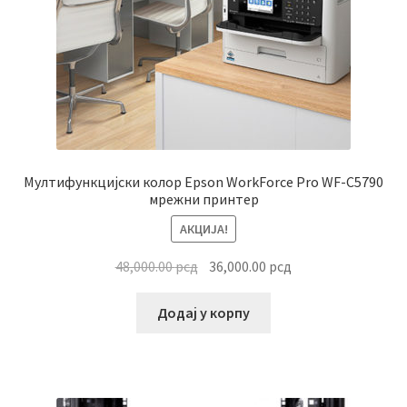
Мултифункцијски колор Epson WorkForce Pro WF-C5790
мрежни принтер
АКЦИЈА!
Оригинална
Тренутна
48,000.00
рсд
36,000.00
рсд
цена
цена
је
је:
Додај у корпу
била:
36,000.00 рсд.
48,000.00 рсд.