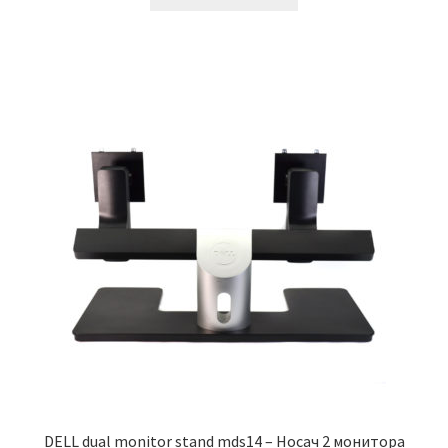
била:
30,000.00 рсд.
120,000.00 рсд.
DELL dual monitor stand mds14 – Носач 2 монитора