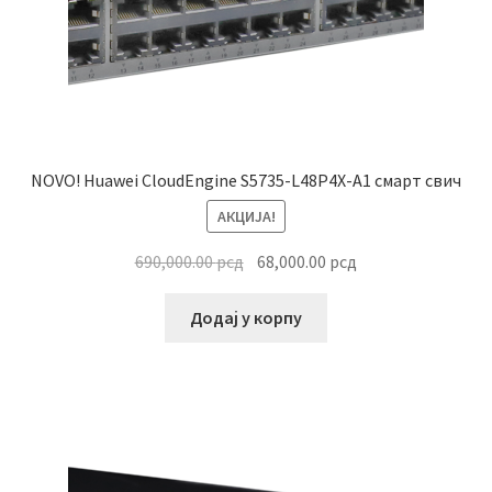
NOVO! Huawei CloudEngine S5735-L48P4X-A1 смарт свич
АКЦИЈА!
Оригинална
Тренутна
690,000.00
рсд
68,000.00
рсд
цена
цена
је
је:
Додај у корпу
била:
68,000.00 рсд.
690,000.00 рсд.