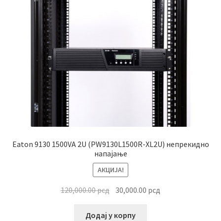
Eaton 9130 1500VA 2U (PW9130L1500R-XL2U) непрекидно
напајање
АКЦИЈА!
Оригинална
Тренутна
120,000.00
рсд
30,000.00
рсд
цена
цена
је
је:
Додај у корпу