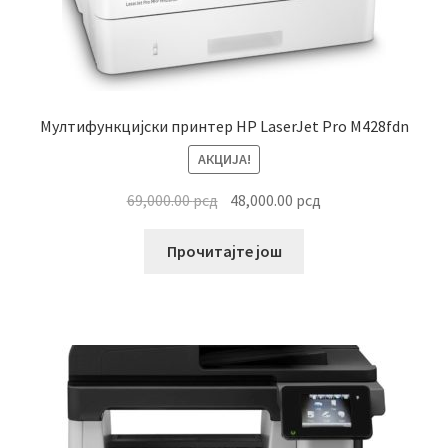
Мултифункцијски принтер HP LaserJet Pro M428fdn
АКЦИЈА!
Оригинална
Тренутна
69,000.00
рсд
48,000.00
рсд
цена
цена
је
је:
Прочитајте још
била:
48,000.00 рсд.
69,000.00 рсд.