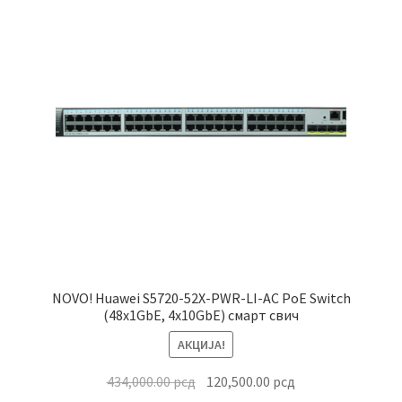
Почетна страница
NOVO! Huawei S5720-52X-PWR-LI-AC PoE Switch
(48x1GbE, 4x10GbE) смарт свич
АКЦИЈА!
Оригинална
Тренутна
434,000.00
рсд
120,500.00
рсд