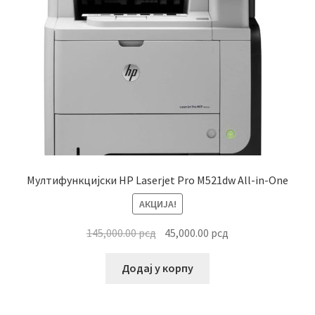
Мултифункцијски HP Laserjet Pro M521dw All-in-One
АКЦИЈА!
Оригинална
Тренутна
145,000.00
рсд
45,000.00
рсд
цена
цена
је
је:
Додај у корпу
била:
45,000.00 рсд.
145,000.00 рсд.