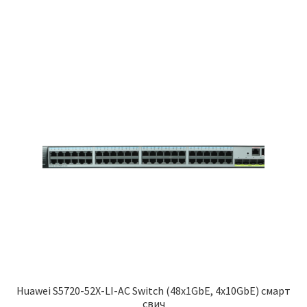
690,000.00 рсд.
Huawei S5720-52X-LI-AC Switch (48x1GbE, 4x10GbE) смарт
свич