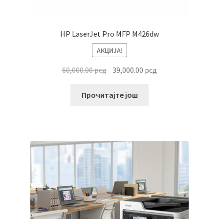
HP LaserJet Pro MFP M426dw
АКЦИЈА!
Оригинална
Тренутна
60,000.00
рсд
39,000.00
рсд
цена
цена
је
је:
Прочитајте још
била:
39,000.00 рсд.
60,000.00 рсд.