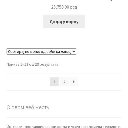
25,750.00
рсд
Додај у корпу
Сортирано
Приказ 1–12 од 20 резултата
по
цени:
1
2
од
више
ка
нижој
О овом веб месту
Интернет продавница производа и услуга из домена технике и